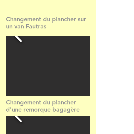
Changement du plancher sur
un van Fautras
Changement du plancher
d'une remorque bagagère